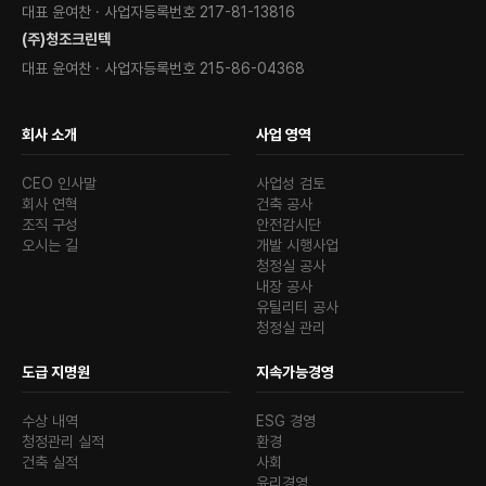
대표 윤여찬 · 사업자등록번호 217-81-13816
(주)청조크린텍
대표 윤여찬 · 사업자등록번호 215-86-04368
회사 소개
사업 영역
CEO 인사말
사업성 검토
회사 연혁
건축 공사
조직 구성
안전감시단
오시는 길
개발 시행사업
청정실 공사
내장 공사
유틸리티 공사
청정실 관리
도급 지명원
지속가능경영
수상 내역
ESG 경영
청정관리 실적
환경
건축 실적
사회
윤리경영