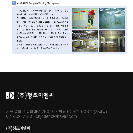
서울 송파구 송파대로 260, 제일빌딩 605호, 606호 (가락동)
02-409-7813 · chjddenc@naver.com
(주)청조이엔씨