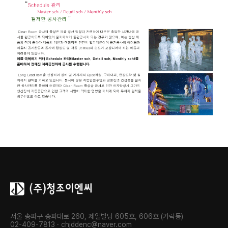
서울 송파구 송파대로 260, 제일빌딩 605호, 606호 (가락동)
02-409-7813 · chjddenc@naver.com