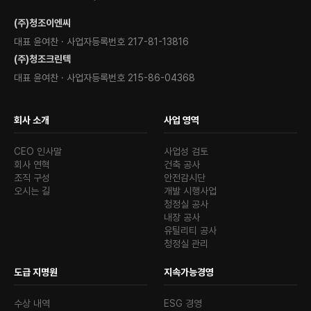
(주)청조이엔씨
대표 윤여찬 · 사업자등록번호 217-81-13816
(주)청조크린텍
대표 윤여찬 · 사업자등록번호 215-86-04368
회사 소개
사업 영역
CEO 인사말
사업성 검토
회사 연혁
건축 공사
조직 구성
안전감시단
오시는 길
개발 시행사업
청정실 공사
내장 공사
유틸리티 공사
청정실 관리
도급 지명원
지속가능경영
수상 내역
ESG 경영